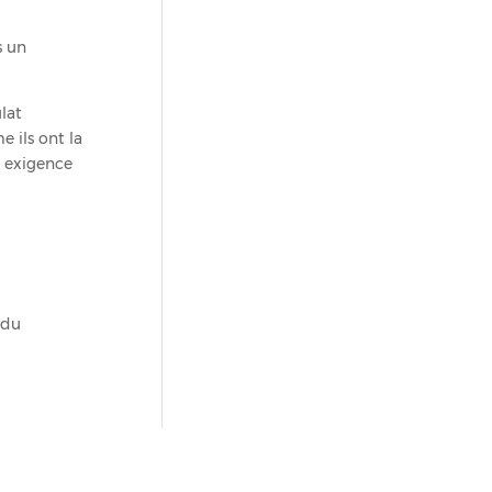
s un
lat
 ils ont la
te exigence
 du