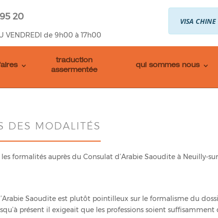
 95 20
VISA CHINE
U VENDREDI de 9h00 à 17h00
traduction
faires
qui sommes nous
assermentée
S DES MODALITÉS
s formalités auprès du Consulat d’Arabie Saoudite à Neuilly-sur
rabie Saoudite est plutôt pointilleux sur le formalisme du dossi
u’à présent il exigeait que les professions soient suffisamment 