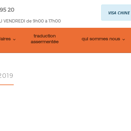
 95 20
VISA CHINE
U VENDREDI de 9h00 à 17h00
traduction
faires
qui sommes nous
assermentée
2019