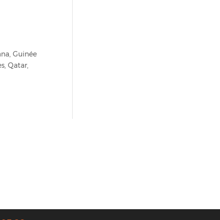
ana, Guinée
s, Qatar,