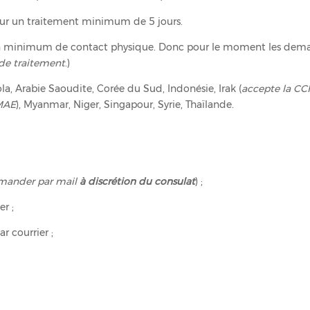
pour un traitement minimum de 5 jours.
 un minimum de contact physique. Donc pour le moment les dem
 de traitement
.)
a, Arabie Saoudite, Corée du Sud, Indonésie, Irak (
accepte la CCF
 MAE
), Myanmar, Niger, Singapour, Syrie, Thaïlande.
emander par mail
à discrétion du consulat
) ;
er ;
r courrier ;