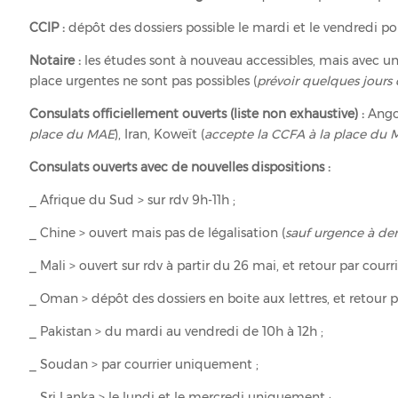
CCIP :
dépôt des dossiers possible le mardi et le vendredi 
Notaire :
les études sont à nouveau accessibles, mais avec
place urgentes ne sont pas possibles (
prévoir quelques jours
Consulats officiellement ouverts (liste non exhaustive) :
Angol
place du MAE
), Iran, Koweït (
accepte la CCFA à la place du
Consulats ouverts avec de nouvelles dispositions :
_ Afrique du Sud > sur rdv 9h-11h ;
_ Chine > ouvert mais pas de légalisation (
sauf urgence à d
_ Mali > ouvert sur rdv à partir du 26 mai, et retour par courri
_ Oman > dépôt des dossiers en boite aux lettres, et retour pa
_ Pakistan > du mardi au vendredi de 10h à 12h ;
_ Soudan > par courrier uniquement ;
_ Sri Lanka > le lundi et le mercredi uniquement ;