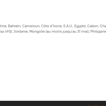
ine, Bahreïn, Cameroun, Côte d’Ivoire, E.A.U., Egypte, Gabon, Gh
isa VFS
), Jordanie, Mongolie (au moins jusqu’au 31 mai), Philippine