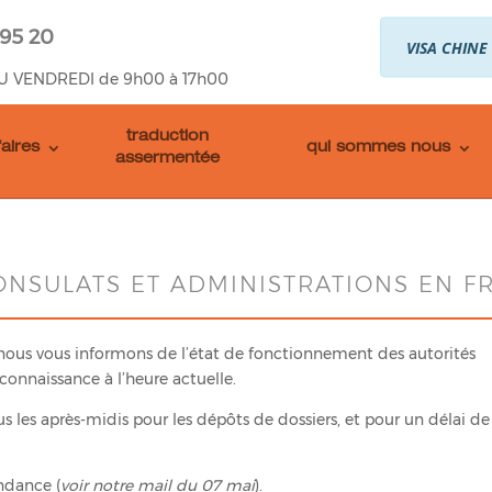
 95 20
VISA CHINE
U VENDREDI de 9h00 à 17h00
traduction
faires
qui sommes nous
assermentée
ONSULATS ET ADMINISTRATIONS EN F
 nous vous informons de l’état de fonctionnement des autorités
connaissance à l’heure actuelle.
ous les après-midis pour les dépôts de dossiers, et pour un délai d
ndance (
voir notre mail du 07 mai
).