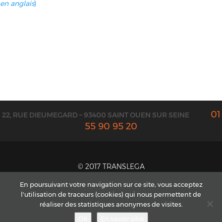
en anglais
)
01
22, RUE DIEUMEGARD – 93400 SAINT OUEN SUR SEINE
55 90 95 20
© 2017 TRANSLEGA
CONTACT ET DEVIS
En poursuivant votre navigation sur ce site, vous acceptez
l'utilisation de traceurs (cookies) qui nous permettent de
MENTIONS LÉGALES
réaliser des statistiques anonymes de visites.
CGV
Ok
En savoir plus