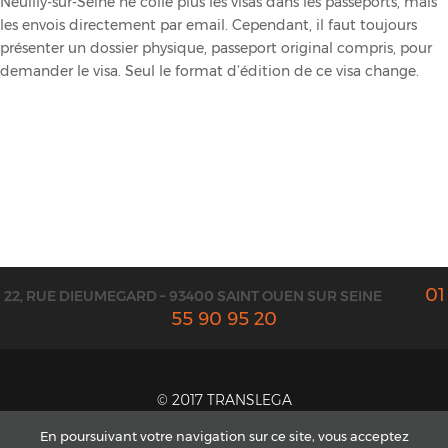
Neuilly-sur-Seine ne colle plus les visas dans les passeports, mais
les envois directement par email. Cependant, il faut toujours
présenter un dossier physique, passeport original compris, pour
demander le visa. Seul le format d’édition de ce visa change.
01
22, RUE DIEUMEGARD – 93400 SAINT OUEN SUR SEINE
55 90 95 20
© 2017 TRANSLEGA
CONTACT ET DEVIS
En poursuivant votre navigation sur ce site, vous acceptez