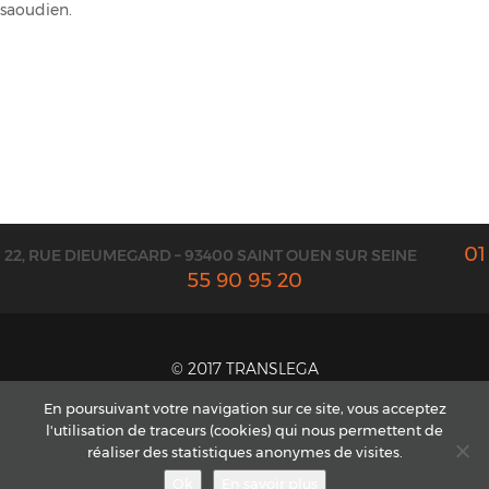
saoudien.
01
22, RUE DIEUMEGARD – 93400 SAINT OUEN SUR SEINE
55 90 95 20
© 2017 TRANSLEGA
CONTACT ET DEVIS
En poursuivant votre navigation sur ce site, vous acceptez
l'utilisation de traceurs (cookies) qui nous permettent de
MENTIONS LÉGALES
réaliser des statistiques anonymes de visites.
CGV
Ok
En savoir plus