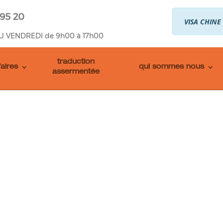
 95 20
VISA CHINE
U VENDREDI de 9h00 à 17h00
traduction
faires
qui sommes nous
assermentée