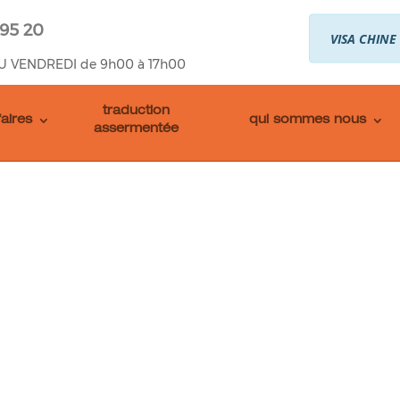
 95 20
VISA CHINE
U VENDREDI de 9h00 à 17h00
traduction
faires
qui sommes nous
assermentée