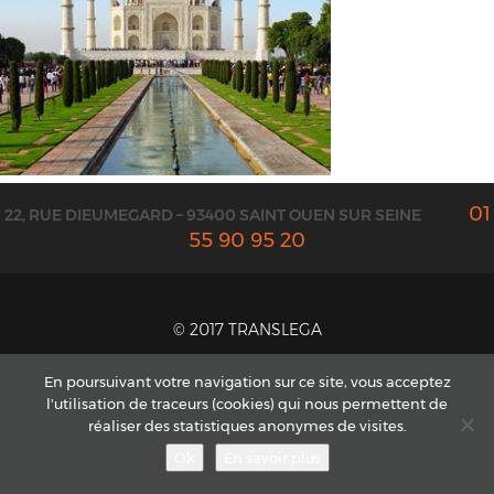
01
22, RUE DIEUMEGARD – 93400 SAINT OUEN SUR SEINE
55 90 95 20
© 2017 TRANSLEGA
CONTACT ET DEVIS
En poursuivant votre navigation sur ce site, vous acceptez
l'utilisation de traceurs (cookies) qui nous permettent de
MENTIONS LÉGALES
réaliser des statistiques anonymes de visites.
CGV
PLAN DU SITE
Ok
En savoir plus