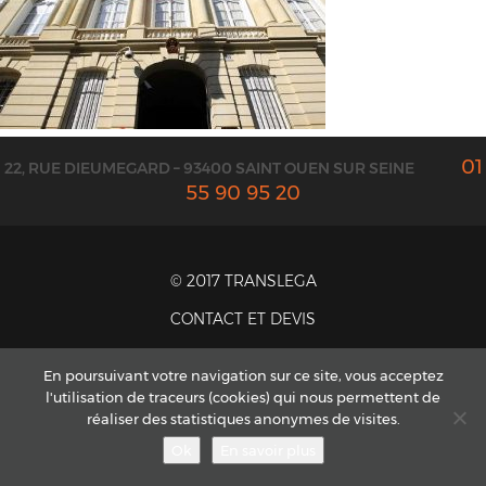
01
22, RUE DIEUMEGARD – 93400 SAINT OUEN SUR SEINE
55 90 95 20
© 2017 TRANSLEGA
CONTACT ET DEVIS
MENTIONS LÉGALES
En poursuivant votre navigation sur ce site, vous acceptez
CGV
l'utilisation de traceurs (cookies) qui nous permettent de
PLAN DU SITE
réaliser des statistiques anonymes de visites.
Ok
En savoir plus