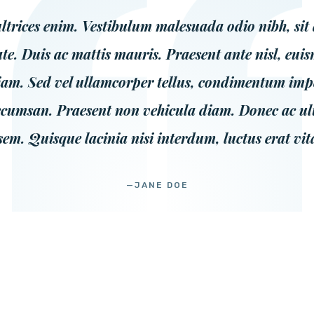
ltrices enim. Vestibulum malesuada odio nibh, sit
e. Duis ac mattis mauris. Praesent ante nisl, euism
 diam. Sed vel ullamcorper tellus, condimentum im
ccumsan. Praesent non vehicula diam. Donec ac ultri
em. Quisque lacinia nisi interdum, luctus erat vit
—JANE DOE