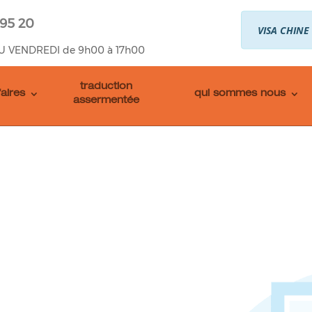
 95 20
VISA CHINE
U VENDREDI de 9h00 à 17h00
traduction
faires
qui sommes nous
assermentée