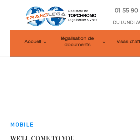
01 55 90
DU LUNDI A
légalisation de
Accueil
visas d’af
documents
MOBILE
WE’LL COME TO YOU