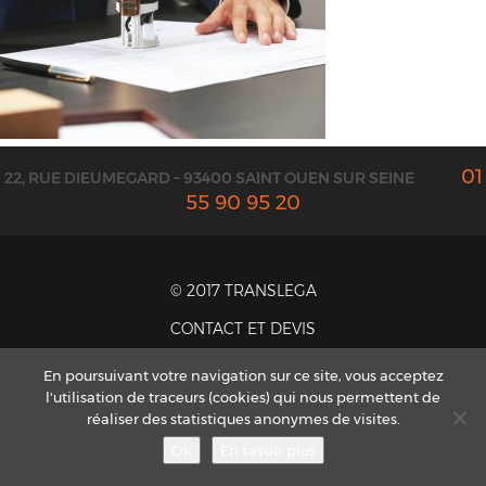
01
22, RUE DIEUMEGARD – 93400 SAINT OUEN SUR SEINE
55 90 95 20
© 2017 TRANSLEGA
CONTACT ET DEVIS
MENTIONS LÉGALES
En poursuivant votre navigation sur ce site, vous acceptez
CGV
l'utilisation de traceurs (cookies) qui nous permettent de
PLAN DU SITE
réaliser des statistiques anonymes de visites.
Ok
En savoir plus