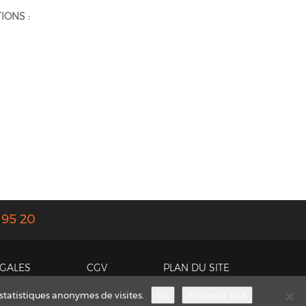
IONS :
 95 20
ÉGALES
CGV
PLAN DU SITE
 statistiques anonymes de visites.
Ok
En savoir plus