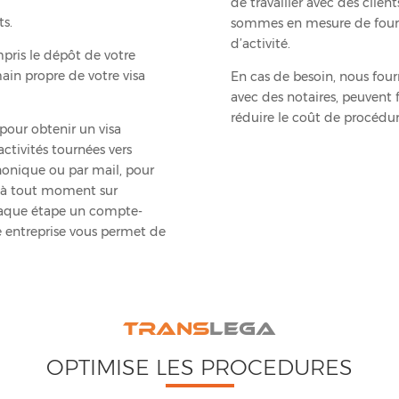
de travailler avec des clien
ts.
sommes en mesure de fourni
d’activité.
pris le dépôt de votre
ain propre de votre visa
En cas de besoin, nous four
avec des notaires, peuvent 
réduire le coût de procédur
our obtenir un visa
activités tournées vers
honique ou par mail, pour
r à tout moment sur
 chaque étape un compte-
e entreprise vous permet de
TRANS
LEGA
OPTIMISE LES PROCEDURES