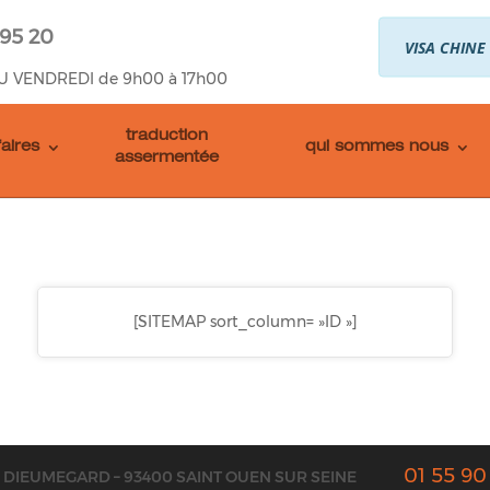
 95 20
VISA CHINE
U VENDREDI de 9h00 à 17h00
traduction
faires
qui sommes nous
assermentée
[SITEMAP sort_column= »ID »]
01 55 90
E DIEUMEGARD – 93400 SAINT OUEN SUR SEINE