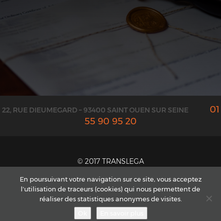
01
22, RUE DIEUMEGARD – 93400 SAINT OUEN SUR SEINE
55 90 95 20
© 2017 TRANSLEGA
CONTACT ET DEVIS
En poursuivant votre navigation sur ce site, vous acceptez
l'utilisation de traceurs (cookies) qui nous permettent de
MENTIONS LÉGALES
réaliser des statistiques anonymes de visites.
CGV
Ok
En savoir plus
PLAN DU SITE